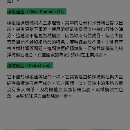
油」。
橄欖油渣（Olive Pomace Oil）
橄欖經過機械和人工處理後，其中的油分和水分均已提取出
來，最後只剩下果渣。使用溶媒能夠從果渣中抽出額外的油
分，這種油不能視為橄欖油，因為缺乏有益成分、但至少保
有高單元不飽和脂肪酸的特色；若精鍊處理不佳，則會有有
害溶媒殘留等問題。這類油再經精煉後，便會與較優質的純
淨橄欖油混合，有些國家認為這只能用在工業用途。
淡橄欖油（Extra Light）
它不屬於橄欖油等級的一種。它其實是由精煉橄欖油與少量
純淨橄欖油混合而成的。它之所謂「淡」與油中的脂肪含量
沒有多大關係，因為橄欖油全部都是脂肪。淡橄欖油在色
澤、香味和味道方面都略遜一籌。