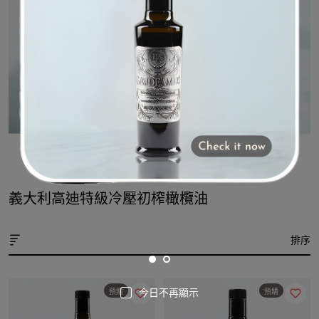
義大利高迪特級冷壓初榨橄欖油
排序
今日不再顯示
預購
預購