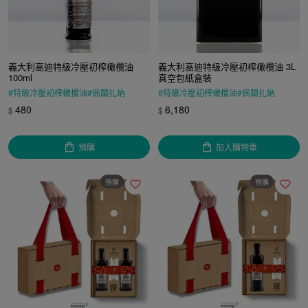
義大利高迪特級冷壓初榨橄欖油
義大利高迪特級冷壓初榨橄欖油 3L
100ml
真空包紙盒裝
#
特級冷壓初榨橄欖油
#
佩蘭扎納
#
特級冷壓初榨橄欖油
#
佩蘭扎納
#
義大利原裝進口
#
義大利原裝進口
#
IGP
#
橄欖油
480
6,180
$
$
#
控溫海運
#
特級初榨橄欖油
預購
加入購物車
預購
預購