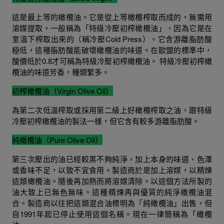
這是最上等的橄欖油。它是從上等橄欖榨取而成的，無需用
溶媒提取。一般稱為「特級冷壓初榨橄欖油」，因為它是在
室溫下榨取出來的（稱冷壓Cold Press）。它含游離脂肪酸
極低，這種脂肪酸能破壞橄欖油的味道。在歐盟的標準中，
酸價低於0.8才可稱為特級冷壓初榨橄欖油。 特級冷壓初榨橄
欖油的味道芳香，種類繁多。
初榨橄欖油（Virgin Olive Oil）
為第二次低溫榨取或採用第二級上好橄欖榨取之油，跟特級
冷壓初榨橄欖油的製法一樣，但它含有較多游離脂肪酸。
純橄欖油（Pure Olive Oil）
第三次壓出的油已經較黑不夠純淨，加上本身的味道、色澤
或香味不足，以致不宜食用。製造商於是加上溶媒，以精煉
這類橄欖油。隨後再加熱而將溶媒清除。以這個方法所製的
油大致上已無色無味。這種精煉再與優質的純淨橄欖油混
合。製造商以往把這類混合油標明為「純橄欖油」出售，但
自1991年起已停止使用這個名稱。現在一律簡稱為「橄欖