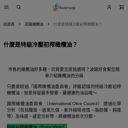
回首頁
認識橄欖油
什麼是特級冷壓初榨橄欖油？
什麼是特級冷壓初榨橄欖油？
市售的橄欖油好多種，究竟要怎麼挑選呀？波鍩好食幫您簡
單介紹橄欖油的分級
只要是經過「國際橄欖油委員會」評鑑認證的特級冷壓初榨
橄欖油，就是保留最多營養、最健康的油品哦～
國際橄欖油委員會 （International Olive Council） 透過化學
分析（包括酸度、過氧化值、紫外線吸收值、脂肪酸、純度
等）及味道、感官分析等，將橄欖油依次分類。
特級初榨橄欖油（Extra Virgin）