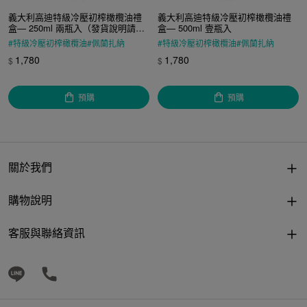
義大利高迪特級冷壓初榨橄欖油禮
義大利高迪特級冷壓初榨橄欖油禮
盒— 250ml 兩瓶入（發貨說明請聯
盒— 500ml 壹瓶入
繫客服）
#
特級冷壓初榨橄欖油
#
佩蘭扎納
#
特級冷壓初榨橄欖油
#
佩蘭扎納
#
義大利原裝進口
#
IGP
#
橄欖油
#
義大利原裝進口
#
IGP
#
橄欖油
1,780
1,780
$
$
#
控溫海運
#
特級初榨橄欖油
#
控溫海運
#
特級初榨橄欖油
預購
預購
關於我們
購物說明
客服與聯絡資訊