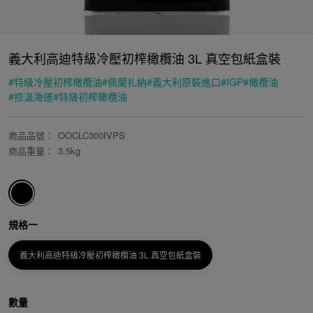
義大利高迪特級冷壓初榨橄欖油 3L 真空包紙盒裝
#
特級冷壓初榨橄欖油
#
佩蘭扎納
#
義大利原裝進口
#
IGP
#
橄欖油
#
控溫海運
#
特級初榨橄欖油
商品品號
：
OOCLC300IVPS
商品重量
：
3.5kg
規格一
義大利高迪特級冷壓初榨橄欖油 3L 真空包紙盒裝
數量