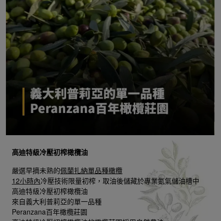
高迪特級冷壓初榨橄欖油
嚴選早摘未熟的
佩蘭扎納單品種橄欖
12小時內
冷壓技術限量初榨，取油後儲藏於專業氮氣儲油槽中
高迪特級冷壓初榨橄欖油
來自義大利普莉亞的單一品種
Peranzana百年橄欖莊園