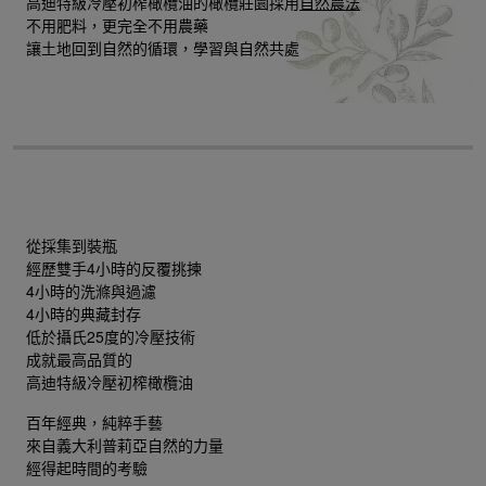
高迪特級冷壓初榨橄欖油的橄欖莊園採用
自然農法
不用肥料，更完全不用農藥
讓土地回到自然的循環，學習與自然共處
從採集到裝瓶
經歷雙手4小時的反覆挑揀
4小時的洗滌與過濾
4小時的典藏封存
低於攝氏25度的冷壓技術
成就最高品質的
高迪特級冷壓初榨橄欖油
百年經典，純粹手藝
來自義大利普莉亞自然的力量
經得起時間的考驗