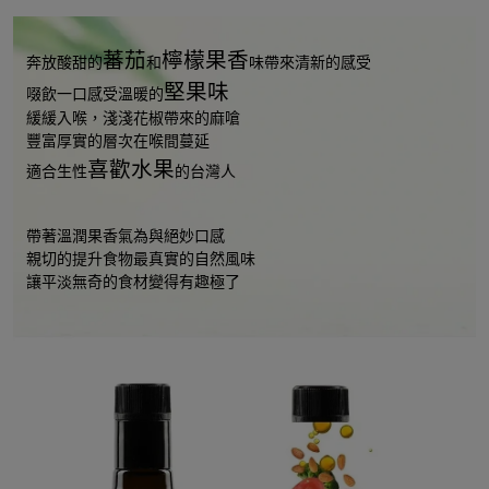
蕃茄
檸檬果香
奔放酸甜的
和
味帶來清新的感受
堅果味
啜飲一口感受溫暖的
緩緩入喉，淺淺花椒帶來的麻嗆
豐富厚實的層次在喉間蔓延
喜歡水果
適合生性
的台灣人
帶著溫潤果香氣為與絕妙口感
親切的提升食物最真實的自然風味
讓平淡無奇的食材變得有趣極了