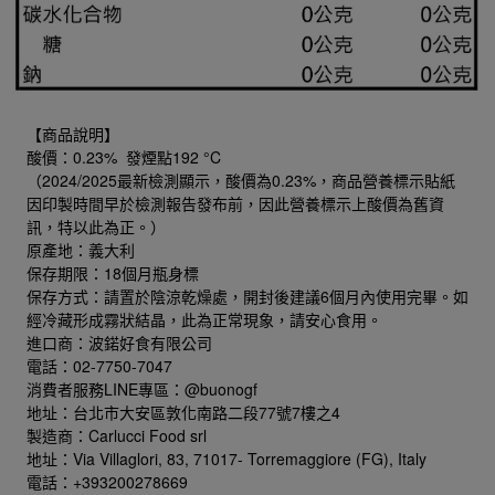
【商品說明】
酸價：0.23% 發煙點192 °C
（2024/2025最新檢測顯示，酸價為0.23%，商品營養標示貼紙
因印製時間早於檢測報告發布前，因此營養標示上酸價為舊資
訊，特以此為正。）
原產地：義大利
保存期限：18個月瓶身標
保存方式：請置於陰涼乾燥處，開封後建議6個月內使用完畢。如
經冷藏形成霧狀結晶，此為正常現象，請安心食用。
進口商：波鍩好食有限公司
電話：02-7750-7047
消費者服務LINE專區：@buonogf
地址：台北市大安區敦化南路二段77號7樓之4
製造商：Carlucci Food srl
地址：Via Villaglori, 83, 71017- Torremaggiore (FG), Italy
電話：+393200278669