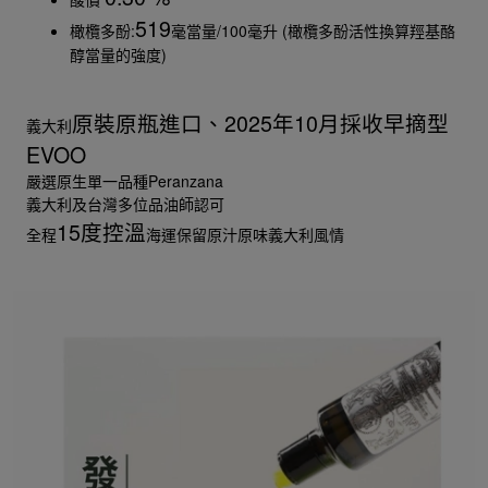
519
橄欖多酚:
毫當量/100毫升 (橄欖多酚活性換算羥基酪
醇當量的強度)
原裝原瓶進口、2025年10月採收早摘型
義大利
EVOO
嚴選原生單一品種Peranzana
義大利及台灣多位品油師認可
15度控溫
全程
海運保留原汁原味義大利風情