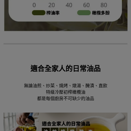
適合全家人的日常油品
無論油煎、炒菜、燒烤、燉湯、醃漬、直飲
特級冷壓初榨橄欖油
都是每個廚房不可缺少的油品