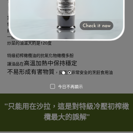
可以
很安全又穩定
當然
， 而且還
特級冷壓初榨橄欖油的發煙點
約為190 ℃~200 ℃
一般炸雞排的油溫要160度到180度
炒菜的油溫大約是120度
特級初榨橄欖油的抗氧化物橄欖多酚
高溫加熱中保持穩定
讓油品在
不易形成有害物質
，反而是非常安全的烹飪食用油
今日不再顯示
"只能用在沙拉，這是對特級冷壓初榨橄
欖最大的誤解"