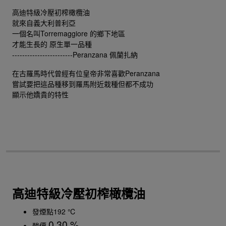
高迪特級冷壓初榨橄欖油
就來自義大利普利亞
一個名叫Torremaggiore 的鄉下地區
才能生長的 原生單一品種
------------------------Peranzana 佩蘭扎納
在古羅馬時代曾經有位皇帝非常喜歡Peranzana
嘗試要把這品種移到羅馬附近栽種但都不成功
顯示他嬌貴的特性
高迪特級冷壓初榨橄欖油
發煙點192 ℃
0.30 %
酸價