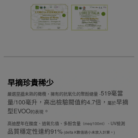
早摘珍貴稀少
519毫當
嚴選
早摘
未熟的橄欖，擁有的抗氧化的聚酚總量 -
量/100毫升，高出檢驗閥值約4.7倍，
早摘
屬於
型EVOO
。
的表現
高迪歷年在酸度、過氧化值、多酚含量
UV檢測
（meq/100ml）、
品質穩定性達約91%
(delta K數值過小未放入計算。)