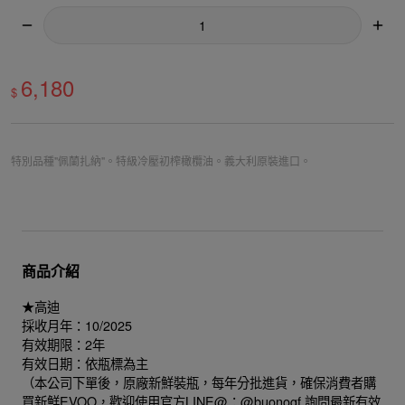
6,180
$
特別品種"佩蘭扎納"。特級冷壓初榨橄欖油。義大利原裝進口。
商品介紹
★高迪
採收月年：10/2025
有效期限：2年
有效日期：依瓶標為主
（本公司下單後，原廠新鮮裝瓶，每年分批進貨，確保消費者購
買新鮮EVOO，歡迎使用官方LINE@：@buonogf 詢問最新有效