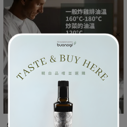
特級冷壓初榨橄欖油 可以炒菜嗎？