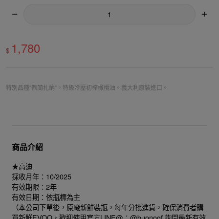
1,780
$
特別品種"佩蘭扎納"。特級冷壓初榨橄欖油。義大利原裝進口。
商品介紹
★高迪
採收月年：10/2025
有效期限：2年
有效日期：依瓶標為主
（本公司下單後，原廠新鮮裝瓶，每年分批進貨，確保消費者購
買新鮮EVOO，歡迎使用官方LINE@：@buonogf 詢問最新有效