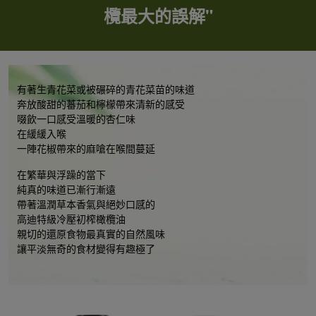
欖最大的誤解"
有著生青花菜或被碾碎的青花菜苗的味道
奔放酸甜的蕃茄和檸檬帶來清新的感受
啜飲一口感受溫暖的杏仁味
在緩緩入喉
一陣花椒帶來的麻嗆在喉間蔓延
在繁華與浮躁的當下
純真的味道已漸行漸遠
帶著溫潤草本香氣與絕妙口感的
高迪特級冷壓初榨橄欖油
親切的還原食物最真實的自然風味
讓平淡無奇的食材變得有趣極了