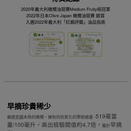
2020年義大利橄欖油競賽Medium Fruity組冠軍
2022年日本Olive Japan 橄欖油競賽 銀賞
入選2022年義大利「紅蝦評鑑」油品指南
早摘珍貴稀少
519毫當
嚴選
早摘
未熟的橄欖，擁有的抗氧化的聚酚總量 -
量/100毫升，高出檢驗閥值約4.7倍，
早摘
屬於