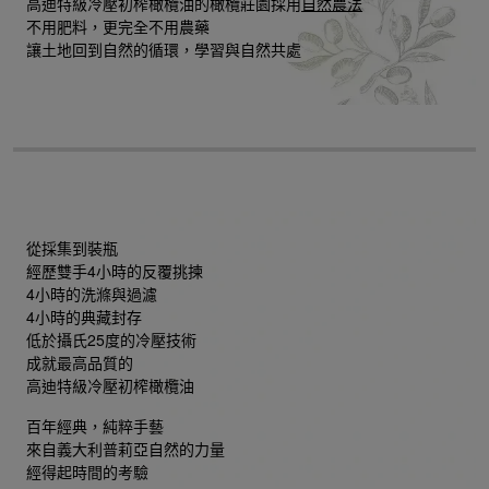
高迪特級冷壓初榨橄欖油的橄欖莊園採用
自然農法
不用肥料，更完全不用農藥
讓土地回到自然的循環，學習與自然共處
從採集到裝瓶
經歷雙手4小時的反覆挑揀
4小時的洗滌與過濾
4小時的典藏封存
低於攝氏25度的冷壓技術
成就最高品質的
高迪特級冷壓初榨橄欖油
百年經典，純粹手藝
來自義大利普莉亞自然的力量
經得起時間的考驗