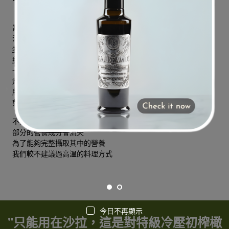
當然可以
油是否能加熱取決於發煙點
特級冷壓初榨橄欖油的發煙點
約為190 ℃~200 ℃
一般炸雞排的油溫要160度到180度
炒菜的油溫大約是120度
所以只要溫度適宜
煎煮炒炸都非常適合喔！
不過，特級冷壓初榨橄欖油 若太高溫烹調
部分的營養成分會流失
為了能夠完整攝取其中的營養
我們較不建議過高溫的料理方式
今日不再顯示
"只能用在沙拉，這是對特級冷壓初榨橄