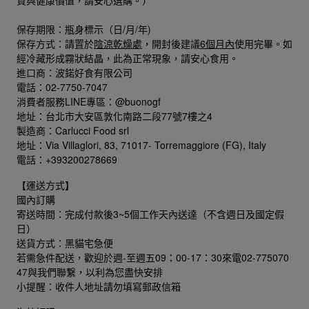
保存期限：瓶身標示（日/月/年)
保存方式：請置於
陰涼乾燥處
，開封後建議
6個月內
使用完畢。如
經冷藏形成霧狀結晶，此為正常現象，請安心食用。
進口商：波鍩好食有限公司
電話：
02-7750-7047
消費者服務LINE專區：@buonogf
地址：台北市大安區敦化南路二段77號7樓之4
製造商：Carlucci Food srl
地址：Via Villaglori, 83, 71017- Torremaggiore (FG), Italy
電話：
+393200278669
【運送方式】
國內訂購
寄送時間：完成付款後3~5個工作天內送達（不含週日及國定假
日）
送貨方式：黑貓宅急便
若需急件配送，歡迎於週-至週五09：00-17：30來電02-775070
47與我們聯繋，以利為您盡快安排
小提醒：收件人地址請勿填寫郵政信箱