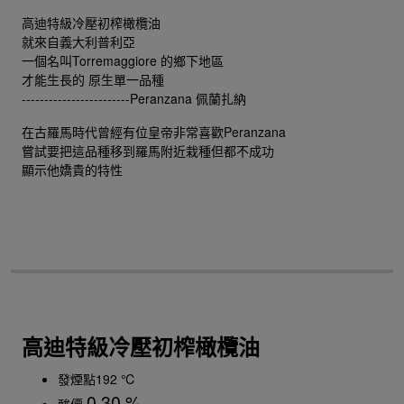
高迪特級冷壓初榨橄欖油
就來自義大利普利亞
一個名叫Torremaggiore 的鄉下地區
才能生長的 原生單一品種
------------------------Peranzana 佩蘭扎納
在古羅馬時代曾經有位皇帝非常喜歡Peranzana
嘗試要把這品種移到羅馬附近栽種但都不成功
顯示他嬌貴的特性
高迪特級冷壓初榨橄欖油
發煙點192 ℃
0.30 %
酸價