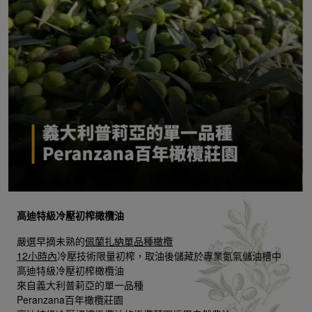
高迪特級冷壓初榨橄欖油
嚴選早摘未熟的
佩蘭扎納單品種橄欖
12小時內
冷壓技術限量初榨，取油後儲藏於專業氮氣儲油槽中
高迪特級冷壓初榨橄欖油
來自義大利普莉亞的單一品種
Peranzana百年橄欖莊園