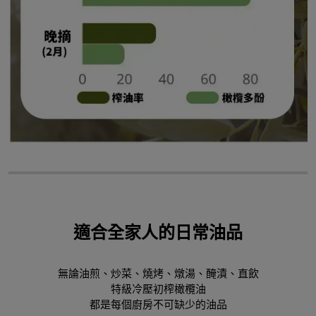
適合全家人的日常油品
無論油煎、炒菜、燒烤、燉湯、醃漬、直飲
特級冷壓初榨橄欖油
都是每個廚房不可缺少的油品