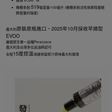
519
橄欖多酚:
毫當量/100毫升 (橄欖多酚活性換算羥基酪
醇當量的強度)
原裝原瓶進口、2025年10月採收早摘型
義大利
EVOO
嚴選原生單一品種Peranzana
義大利及台灣多位品油師認可
15度控溫
全程
海運保留原汁原味義大利風情