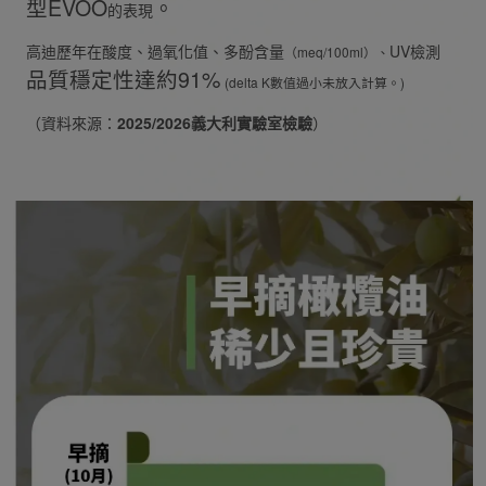
型EVOO
。
的表現
高迪歷年在酸度、過氧化值、多酚含量
UV檢測
（meq/100ml）、
品質穩定性達約91%
(delta K數值過小未放入計算。)
（資料來源：
2025/2026義大利實驗室檢驗
）