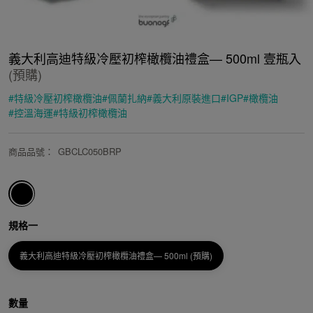
義大利高迪特級冷壓初榨橄欖油禮盒— 500ml 壹瓶入
(預購)
#
特級冷壓初榨橄欖油
#
佩蘭扎納
#
義大利原裝進口
#
IGP
#
橄欖油
#
控溫海運
#
特級初榨橄欖油
商品品號
：
GBCLC050BRP
規格一
義大利高迪特級冷壓初榨橄欖油禮盒— 500ml (預購)
數量