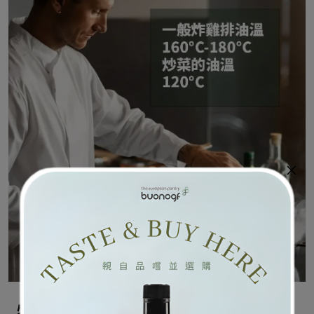
特級冷壓初榨橄欖油 可以炒菜嗎？