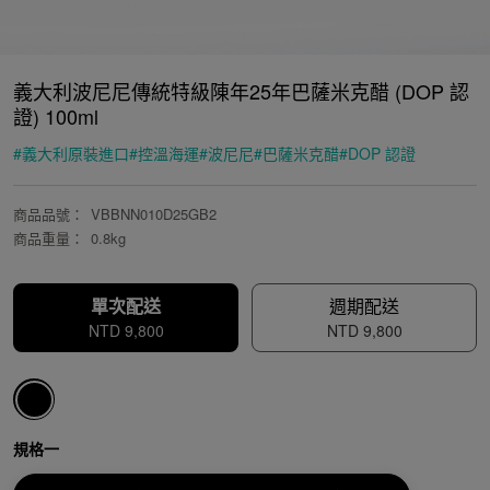
義大利波尼尼傳統特級陳年25年巴薩米克醋 (DOP 認
證) 100ml
#
義大利原裝進口
#
控溫海運
#
波尼尼
#
巴薩米克醋
#
DOP 認證
商品品號
：
VBBNN010D25GB2
商品重量
：
0.8kg
單次配送
週期配送
NTD
9,800
NTD
9,800
規格一