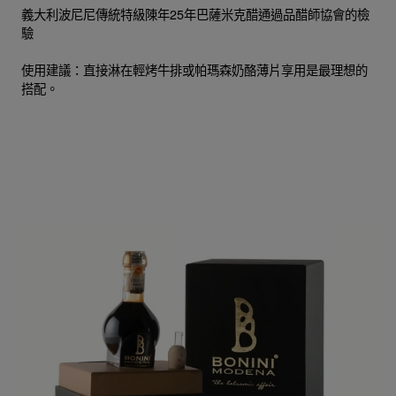
義大利波尼尼傳統特級陳年25年巴薩米克醋通過品醋師協會的檢
驗
使用建議：直接淋在輕烤牛排或帕瑪森奶酪薄片享用是最理想的
搭配。