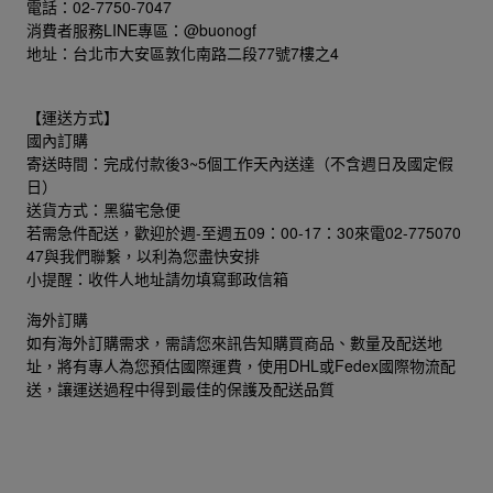
電話：
02-7750-7047
消費者服務LINE專區：@buonogf
地址：台北市大安區敦化南路二段77號7樓之4
【運送方式】
國內訂購
寄送時間：完成付款後3~5個工作天內送達（不含週日及國定假
日）
送貨方式：黑貓宅急便
若需急件配送，歡迎於週-至週五09：00-17：30來電02-775070
47與我們聯繋，以利為您盡快安排
小提醒：收件人地址請勿填寫郵政信箱
海外訂購
如有海外訂購需求，需請您來訊告知購買商品、數量及配送地
址，將有專人為您預估國際運費，使用DHL或Fedex國際物流配
送，讓運送過程中得到最佳的保護及配送品質