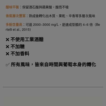
酸味平衡
：保留酒石酸與蘋果酸，酸而不嗆
香氣層次豐富
：熟成後轉化出木質、果乾、辛香等多層次風味
多酚含量高
：可達
2000–3000
mg/L，是速成型醋的 4–6 倍（Be
rtelli et al., 2015）
❌
不使用工業酒醋
❌
不加糖
❌
不加香料
✅
所有風味，皆來自時間與葡萄本身的轉化