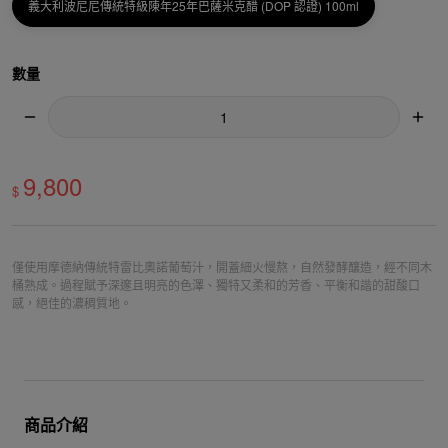
義大利波尼尼傳統特級陳年25年巴薩米克醋 (DOP 認證) 100ml
數量
9,800
$
僅使用摩德納傳統特雷比奧諾葡萄汁，開蓋細火慢熬，自然發酵釀造，經不同木
桶熟成。過程賦予深邃且明亮的色澤、獨特又柔和的芳香、平衡和諧的甜酸口
感，絕佳的濃稠質地。
商品介紹